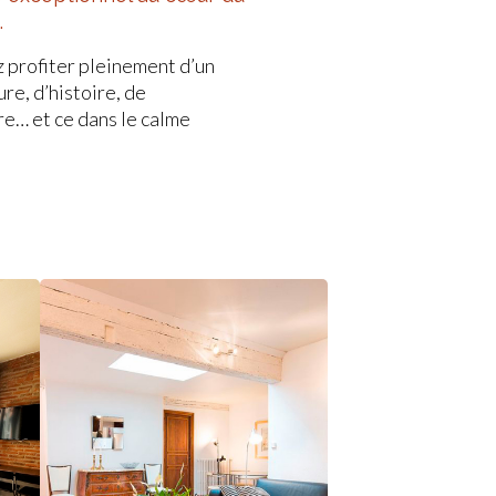
…
Le Grand
Croix Baragnon