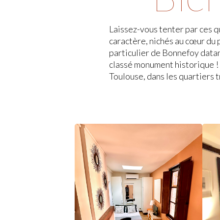
Laissez-vous tenter par ces 
Saint-Etienne, vous pourrez p
caractère, nichés au cœur du 
savant mélange d’architectur
particulier de Bonnefoy data
gastronomie et d’art de vivr
classé monument historique ! 
Toulouse, dans les quartiers 
Le Petit
Croix Baragnon