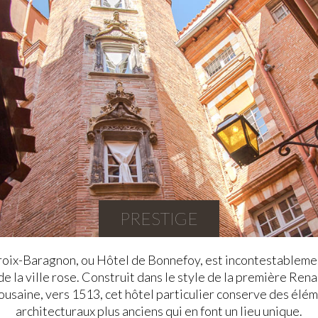
PRESTIGE
roix-Baragnon, ou Hôtel de Bonnefoy, est incontestablemen
de la ville rose. Construit dans le style de la première Ren
ousaine, vers 1513, cet hôtel particulier conserve des élé
architecturaux plus anciens qui en font un lieu unique.