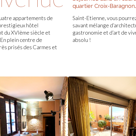
quartier Croix-Baragnon
quatre appartements de
rofiter pleinement d’un
prestigieux hôtel
e, d’histoire, de
nt du XVIème siècle et
e… et ce dans le calme
En plein centre de
absolu !
très prisés des Carmes et
Le Duplex
La Terrasse
des Capitouls
des Capitouls