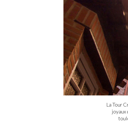
La Tour C
joyaux 
toul